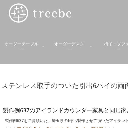
オーダーテーブル
オーダーデスク
椅子・ソフ
Table
Desk
Chair
スタンダードテーブル
デスク
スツー
ステンレス取手のついた引出6ハイの両
ダイニングセット
デスクワゴン
ソファ
ダイニングテーブル
学習机
チェア
製作例637のアイランドカウンター家具と同じ家
ミーティングテーブル
ベンチ
製作例637をご覧頂いた、埼玉県のI様へ製作させて頂いたアイラン