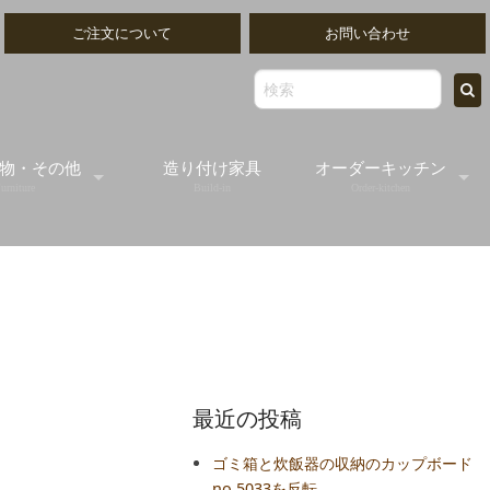
ご注文について
お問い合わせ
物・その他
造り付け家具
オーダーキッチン
urniture
Build-in
Order-kitchen
ッティングボード
無垢の木のオーダー
出物ゴブレット
オールステンレスオ
出し/書類トレイ
オーダーフレームキ
最近の投稿
ミラー
ゴミ箱と炊飯器の収納のカップボード
no.5033を反転