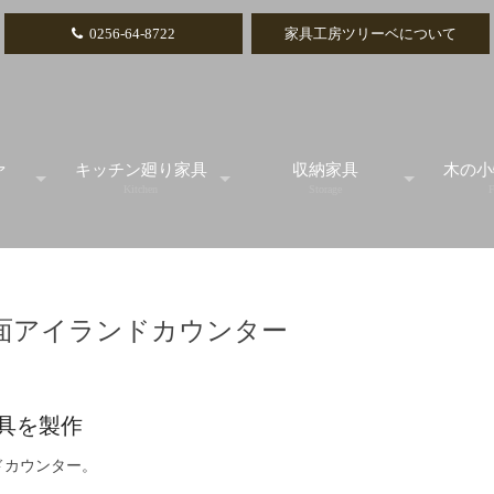
0256-64-8722
家具工房ツリーベについて
ァ
キッチン廻り家具
収納家具
木の小
Kitchen
Storage
F
ル
スタンダード
テレビボード
カ
面アイランドカウンター
アイランドカウンター
リビングボード
引
食器棚
チェスト
小引
具を製作
キッチンカウンター
本棚
ドカウンター。