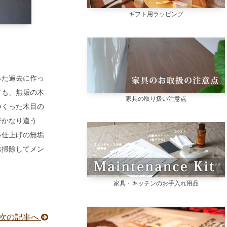
ギフト用ラッピング
った過去に作っ
ても、無垢の木
家具の取り扱い注意点
つくった木目の
でかなり違う
ル仕上げの無垢
お掃除してメン
家具・キッチンのお手入れ用品
次の記事へ