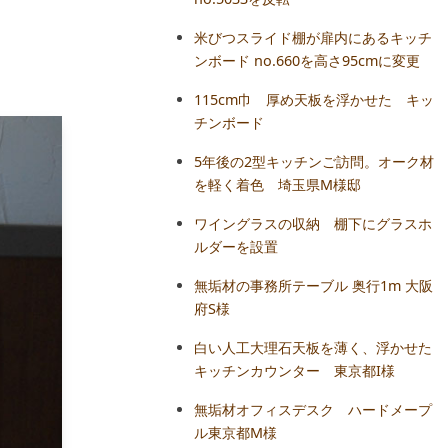
スターフレーム
米びつスライド棚が扉内にあるキッチ
ンボード no.660を高さ95cmに変更
クセサリー
115cm巾 厚め天板を浮かせた キッ
チンボード
木の時計
5年後の2型キッチンご訪問。オーク材
を軽く着色 埼玉県M様邸
その他
ワイングラスの収納 棚下にグラスホ
ルダーを設置
無垢材の事務所テーブル 奥行1m 大阪
府S様
白い人工大理石天板を薄く、浮かせた
キッチンカウンター 東京都I様
無垢材オフィスデスク ハードメープ
ル東京都M様