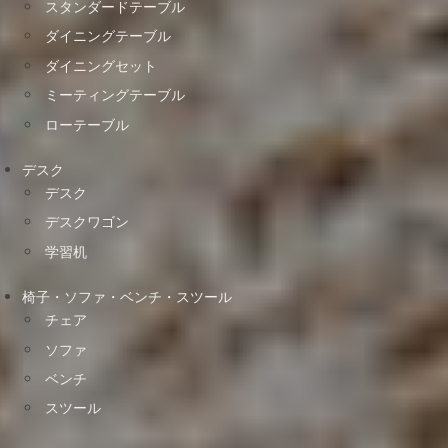
スタンダードテーブル
ダイニングテーブル
ダイニングセット
ミーティングテーブル
ローテーブル
デスク
デスク
デスクワゴン
学習机
椅子・ソファ・ベンチ・スツール
チェア
ソファ
ベンチ
スツール