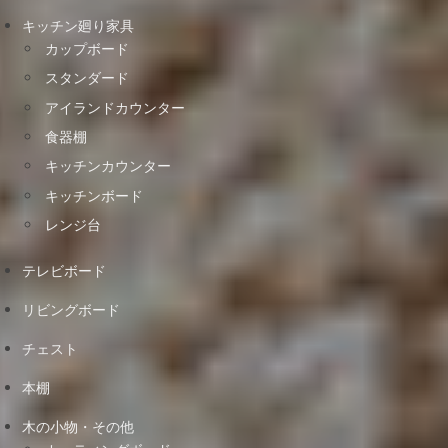
キッチン廻り家具
カップボード
スタンダード
アイランドカウンター
食器棚
キッチンカウンター
キッチンボード
レンジ台
テレビボード
リビングボード
チェスト
本棚
木の小物・その他