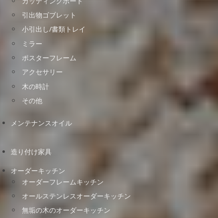
カッティングボード
引出物ゴブレット
小引出し/書類トレイ
ミラー
ポスターフレーム
アクセサリー
木の時計
その他
メンテナンスオイル
造り付け家具
オーダーキッチン
オーダーフレームキッチン
オールステンレスオーダーキッチン
無垢の木のオーダーキッチン