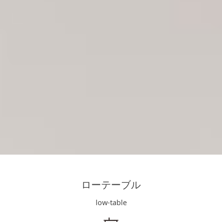
キッチン廻り家具
Kitchen
収納家具
Storage
木の小物・その他
Furniture
造り付け家具
Build-in
オーダーキッチン
Order-kitchen
ローテーブル
low-table