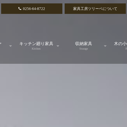
0256-64-8722
家具工房ツリーベについて
ァ
キッチン廻り家具
収納家具
木の小
Kitchen
Storage
F
ル
スタンダード
テレビボード
カ
アイランドカウンター
リビングボード
引
食器棚
チェスト
小引
キッチンカウンター
本棚