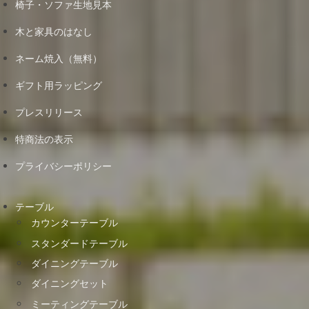
椅子・ソファ生地見本
木と家具のはなし
ネーム焼入（無料）
ギフト用ラッピング
プレスリリース
特商法の表示
プライバシーポリシー
テーブル
カウンターテーブル
スタンダードテーブル
ダイニングテーブル
ダイニングセット
ミーティングテーブル