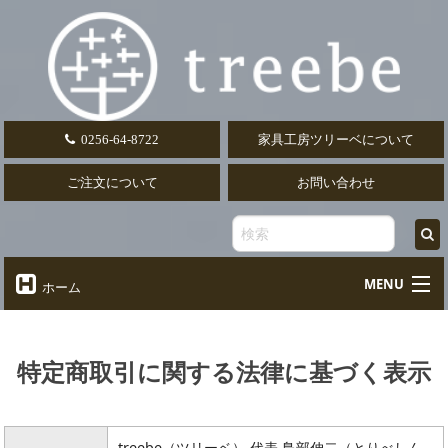
0256-64-8722
家具工房ツリーベについて
ご注文について
お問い合わせ
MENU
ホーム
オーダーテーブル
Table
特定商取引に関する法律に基づく表示
オーダーデスク
Desk
椅子・ソファ
Chair
treebe（ツリーベ） 代表 鳥部伸二（とりべしん