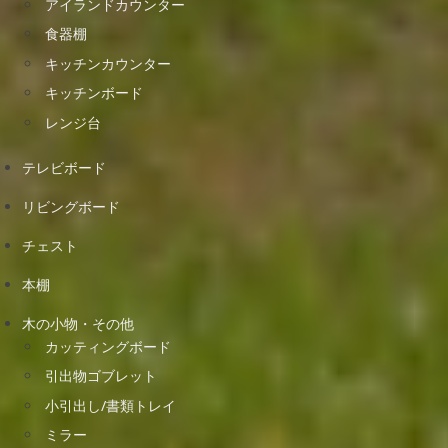
アイランドカウンター
食器棚
キッチンカウンター
キッチンボード
レンジ台
テレビボード
リビングボード
チェスト
本棚
木の小物・その他
カッティングボード
引出物ゴブレット
小引出し/書類トレイ
ミラー