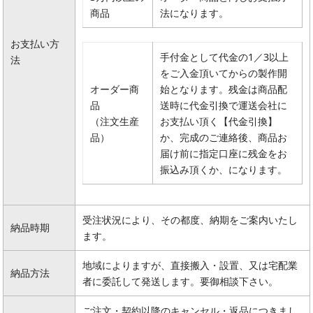
商品
法になります。
お支払い方
手付金として代金の1／3以上
法
をご入金頂いてからの製作開
オーダー商
始となります。残金は商品配
品
送時に代金引換で運送会社に
（注文生産
お支払い頂く【代金引換】
品）
か、完成のご連絡後、商品お
届け前に指定口座に残金をお
振込み頂くか、になります。
受注状況により、その都度、納期をご案内いたし
納品時期
ます。
地域によりますが、直接搬入・設置、又は宅配業
納品方法
者に委託して発送します。要御相談下さい。
ご注文・契約以降のキャンセル・返品につきまし