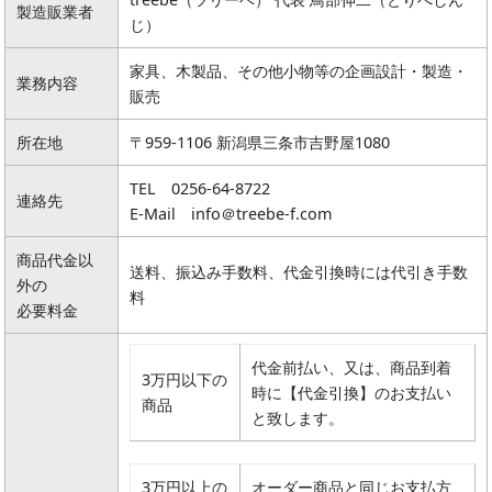
製造販業者
じ）
キッチン廻り家具
Kitchen
家具、木製品、その他小物等の企画設計・製造・
収納家具
業務内容
販売
Storage
木の小物・その他
所在地
〒959-1106 新潟県三条市吉野屋1080
Furniture
TEL 0256-64-8722
造り付け家具
連絡先
Build-in
E-Mail info＠treebe-f.com
オーダーキッチン
商品代金以
Order-kitchen
送料、振込み手数料、代金引換時には代引き手数
外の
料
必要料金
代金前払い、又は、商品到着
3万円以下の
時に【代金引換】のお支払い
商品
と致します。
3万円以上の
オーダー商品と同じお支払方