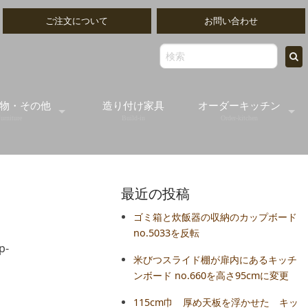
ご注文について
お問い合わせ
物・その他
造り付け家具
オーダーキッチン
urniture
Build-in
Order-kitchen
ッティングボード
無垢の木のオーダー
最近の投稿
出物ゴブレット
オールステンレスオ
ゴミ箱と炊飯器の収納のカップボード
no.5033を反転
出し/書類トレイ
オーダーフレームキ
p-
米びつスライド棚が扉内にあるキッチ
ンボード no.660を高さ95cmに変更
ミラー
115cm巾 厚め天板を浮かせた キッ