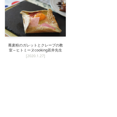
ローテーブル
蕎麦粉のガレットとクレープの教
室～ヒトミーヌcooking若井先生
[2020.1.27]