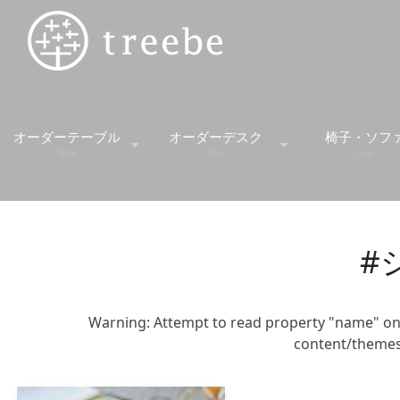
オーダーテーブル
オーダーデスク
椅子・ソフ
Table
Desk
Chair
スタンダードテーブル
デスク
スツー
#
ダイニングセット
デスクワゴン
ソファ
ダイニングテーブル
学習机
チェア
Warning
: Attempt to read property "name" on
content/themes
ミーティングテーブル
ベンチ