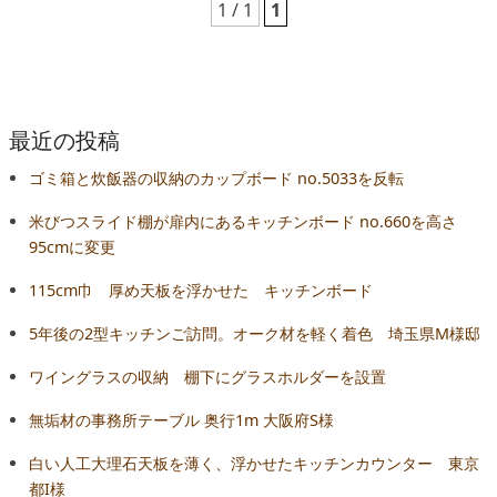
1 / 1
1
最近の投稿
ゴミ箱と炊飯器の収納のカップボード no.5033を反転
米びつスライド棚が扉内にあるキッチンボード no.660を高さ
95cmに変更
115cm巾 厚め天板を浮かせた キッチンボード
5年後の2型キッチンご訪問。オーク材を軽く着色 埼玉県M様邸
ワイングラスの収納 棚下にグラスホルダーを設置
無垢材の事務所テーブル 奥行1m 大阪府S様
白い人工大理石天板を薄く、浮かせたキッチンカウンター 東京
都I様