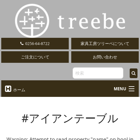
0256-64-8722
家具工房ツリーベについて
ご注文について
お問い合わせ
MENU
ホーム
オーダーテーブル
Table
#アイアンテーブル
オーダーデスク
Desk
椅子・ソファ
Chair
Warning
: Attempt to read property "name" on bool in