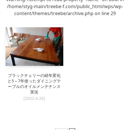
/home/styg-main/treebe-f.com/public_html/wps/wp-
キッチン廻り家具
Kitchen
content/themes/treebe/archive.php
on line
29
収納家具
Storage
木の小物・その他
Furniture
造り付け家具
Build-in
オーダーキッチン
Order-kitchen
ブラックチェリーの経年変化
と5～7年使ったダイニングテ
ーブルのオイルメンテナンス
実況
[2022.4.26]