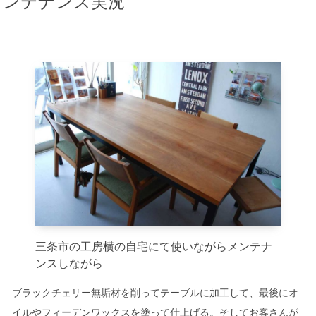
ンテナンス実況
キッチン廻り家具
Kitchen
収納家具
Storage
木の小物・その他
Furniture
造り付け家具
Build-in
オーダーキッチン
Order-kitchen
三条市の工房横の自宅にて使いながらメンテナ
ンスしながら
ブラックチェリー無垢材を削ってテーブルに加工して、最後にオ
イルやフィーデンワックスを塗って仕上げる。そしてお客さんが