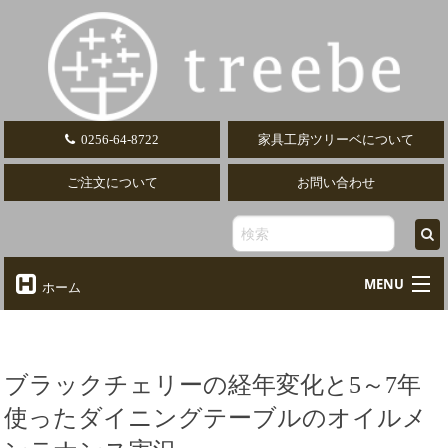
0256-64-8722
家具工房ツリーベについて
ご注文について
お問い合わせ
MENU
ホーム
オーダーテーブル
Table
オーダーデスク
ブラックチェリーの経年変化と5～7年
Desk
使ったダイニングテーブルのオイルメ
椅子・ソファ
Chair