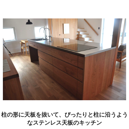
キッチン廻り家具
Kitchen
収納家具
Storage
木の小物・その他
Furniture
造り付け家具
Build-in
オーダーキッチン
Order-kitchen
柱の形に天板を抜いて、ぴったりと柱に沿うよう
なステンレス天板のキッチン