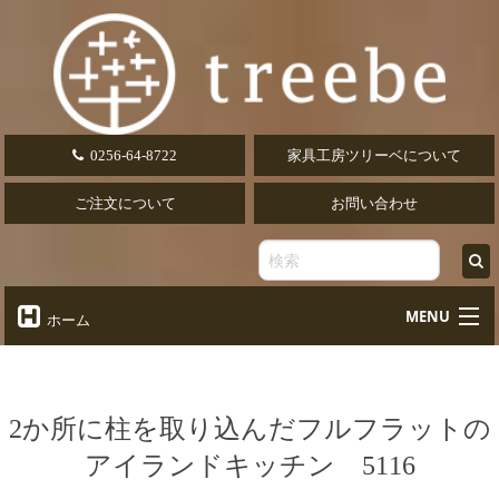
0256-64-8722
家具工房ツリーベについて
ご注文について
お問い合わせ
MENU
ホーム
オーダーテーブル
Table
オーダーデスク
2か所に柱を取り込んだフルフラットの
Desk
アイランドキッチン 5116
椅子・ソファ
Chair