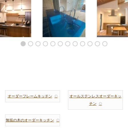
バー戸の似合うアイ
平屋の大空間LDKのアイ
ミーレオーブンと
ドキッチンと食器
ランドキッチンとカップ
のある料理教室の
棚 5177
ボード 5166
ーキッチン 51
オーダーフレームキッチン
オールステンレスオーダーキッ
チン
無垢の木のオーダーキッチン