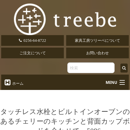
0256-64-8722
家具工房ツリーベについて
ご注文について
お問い合わせ
MENU
ホーム
オーダーテーブル
Table
オーダーデスク
タッチレス水栓とビルトインオーブンの
Desk
あるチェリーのキッチンと背面カップボ
椅子・ソファ
Chair