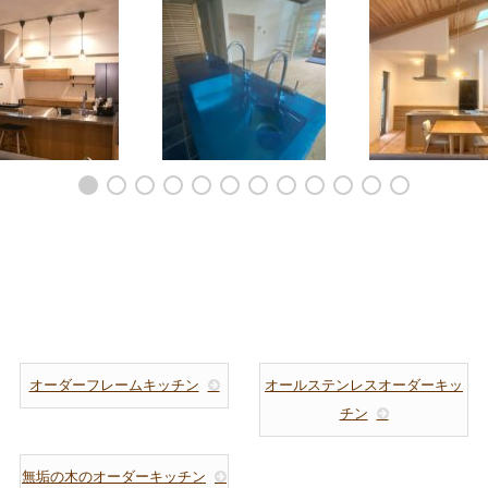
バー戸の似合うアイ
平屋の大空間LDKのアイ
ミーレオーブンと
ドキッチンと食器
ランドキッチンとカップ
のある料理教室の
棚 5177
ボード 5166
ーキッチン 51
オーダーフレームキッチン
オールステンレスオーダーキッ
チン
無垢の木のオーダーキッチン