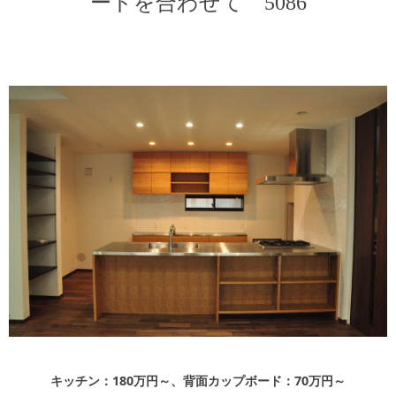
ードを合わせて 5086
キッチン廻り家具
Kitchen
収納家具
Storage
木の小物・その他
Furniture
造り付け家具
Build-in
オーダーキッチン
Order-kitchen
キッチン：180万円～、背面カップボード：70万円～