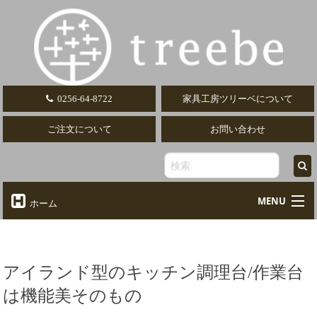
0256-64-8722
家具工房ツリーベについて
ご注文について
お問い合わせ
MENU
ホーム
オーダーテーブル
Table
オーダーデスク
アイランド型のキッチン調理台/作業台
Desk
は機能美そのもの
椅子・ソファ
Chair