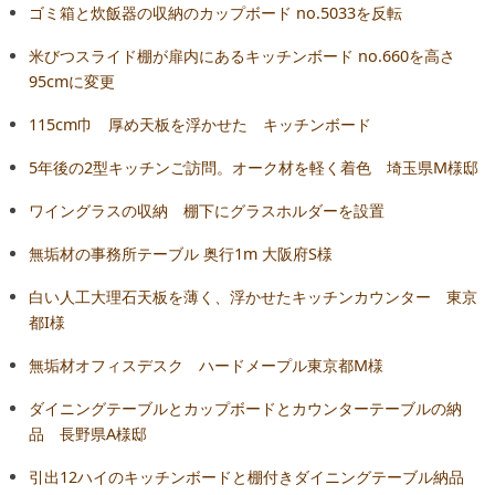
ゴミ箱と炊飯器の収納のカップボード no.5033を反転
米びつスライド棚が扉内にあるキッチンボード no.660を高さ
95cmに変更
115cm巾 厚め天板を浮かせた キッチンボード
5年後の2型キッチンご訪問。オーク材を軽く着色 埼玉県M様邸
ワイングラスの収納 棚下にグラスホルダーを設置
無垢材の事務所テーブル 奥行1m 大阪府S様
白い人工大理石天板を薄く、浮かせたキッチンカウンター 東京
都I様
無垢材オフィスデスク ハードメープル東京都M様
ダイニングテーブルとカップボードとカウンターテーブルの納
品 長野県A様邸
引出12ハイのキッチンボードと棚付きダイニングテーブル納品