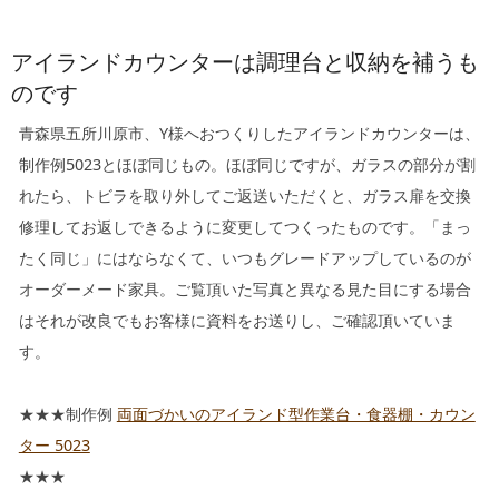
キッチン廻り家具
Kitchen
アイランドカウンターは調理台と収納を補うも
収納家具
のです
Storage
青森県五所川原市、Y様へおつくりしたアイランドカウンターは、
木の小物・その他
Furniture
制作例5023とほぼ同じもの。ほぼ同じですが、ガラスの部分が割
造り付け家具
れたら、トビラを取り外してご返送いただくと、ガラス扉を交換
Build-in
修理してお返しできるように変更してつくったものです。「まっ
オーダーキッチン
たく同じ」にはならなくて、いつもグレードアップしているのが
Order-kitchen
オーダーメード家具。ご覧頂いた写真と異なる見た目にする場合
はそれが改良でもお客様に資料をお送りし、ご確認頂いていま
す。
★★★制作例
両面づかいのアイランド型作業台・食器棚・カウン
ター 5023
★★★