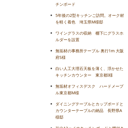
チンボード
スターフレーム
5年後の2型キッチンご訪問。オーク材
を軽く着色 埼玉県M様邸
クセサリー
ワイングラスの収納 棚下にグラスホ
ルダーを設置
木の時計
無垢材の事務所テーブル 奥行1m 大阪
府S様
その他
白い人工大理石天板を薄く、浮かせた
キッチンカウンター 東京都I様
無垢材オフィスデスク ハードメープ
ル東京都M様
ダイニングテーブルとカップボードと
カウンターテーブルの納品 長野県A
様邸