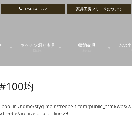
0256-64-8722
家具工房ツリーベについて
ァ
キッチン廻り家具
収納家具
木の小
Kitchen
Storage
F
ル
スタンダード
テレビボード
カ
#100均
アイランドカウンター
リビングボード
引
食器棚
チェスト
小引
 bool in
/home/styg-main/treebe-f.com/public_html/wps/w
/treebe/archive.php
on line
29
キッチンカウンター
本棚