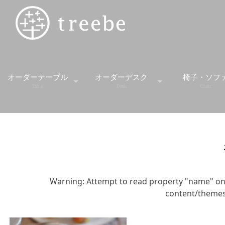
オーダーテーブル
オーダーデスク
椅子・ソフ
Table
Desk
Chair
スタンダードテーブル
デスク
スツー
ダイニングセット
デスクワゴン
ソファ
ダイニングテーブル
学習机
チェア
Warning
: Attempt to read property "name" on
content/themes
ミーティングテーブル
ベンチ