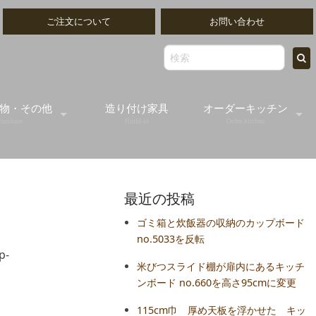
ご注文について
お問い合わせ
物・その他
造り付け家具
オーダーキッチン
urniture
Build-in
Order-kitchen
ッティングボード
無垢の木のオーダー
最近の投稿
出物ゴブレット
オールステンレスオ
ゴミ箱と炊飯器の収納のカップボード
no.5033を反転
出し/書類トレイ
オーダーフレームキ
p-
米びつスライド棚が扉内にあるキッチ
ンボード no.660を高さ95cmに変更
ミラー
115cm巾 厚め天板を浮かせた キッ