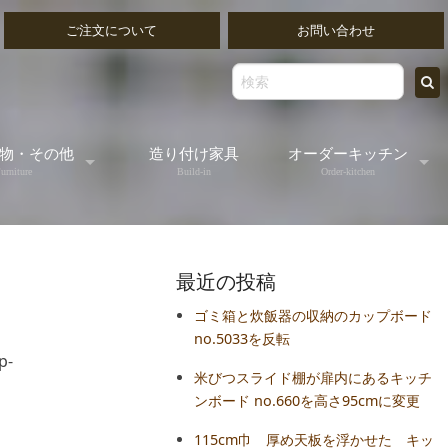
ご注文について
お問い合わせ
物・その他
造り付け家具
オーダーキッチン
urniture
Build-in
Order-kitchen
ッティングボード
無垢の木のオーダー
最近の投稿
出物ゴブレット
オールステンレスオ
ゴミ箱と炊飯器の収納のカップボード
no.5033を反転
出し/書類トレイ
オーダーフレームキ
p-
米びつスライド棚が扉内にあるキッチ
ンボード no.660を高さ95cmに変更
ミラー
115cm巾 厚め天板を浮かせた キッ