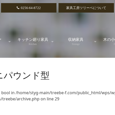
0256-64-8722
家具工房ツリーベについて
ァ
キッチン廻り家具
収納家具
木の小
Kitchen
Storage
F
ル
スタンダード
テレビボード
カ
ニパウンド型
アイランドカウンター
リビングボード
引
食器棚
チェスト
小引
 bool in
/home/styg-main/treebe-f.com/public_html/wps/w
/treebe/archive.php
on line
29
キッチンカウンター
本棚