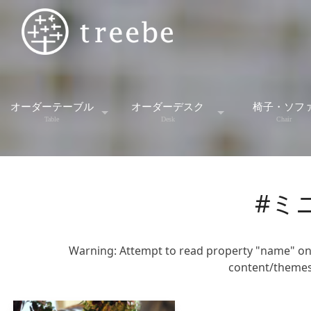
オーダーテーブル
オーダーデスク
椅子・ソフ
Table
Desk
Chair
スタンダードテーブル
デスク
スツー
#ミ
ダイニングセット
デスクワゴン
ソファ
ダイニングテーブル
学習机
チェア
Warning
: Attempt to read property "name" on
content/themes
ミーティングテーブル
ベンチ