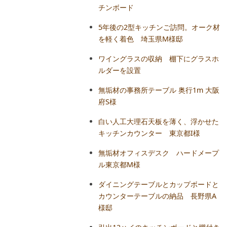
チンボード
スターフレーム
5年後の2型キッチンご訪問。オーク材
を軽く着色 埼玉県M様邸
クセサリー
ワイングラスの収納 棚下にグラスホ
ルダーを設置
木の時計
無垢材の事務所テーブル 奥行1m 大阪
府S様
その他
白い人工大理石天板を薄く、浮かせた
キッチンカウンター 東京都I様
無垢材オフィスデスク ハードメープ
ル東京都M様
ダイニングテーブルとカップボードと
カウンターテーブルの納品 長野県A
様邸