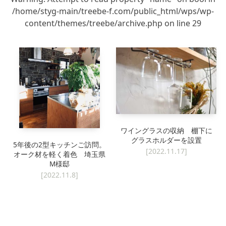
/home/styg-main/treebe-f.com/public_html/wps/wp-
キッチン廻り家具
Kitchen
content/themes/treebe/archive.php
on line
29
収納家具
Storage
木の小物・その他
Furniture
造り付け家具
Build-in
オーダーキッチン
Order-kitchen
ワイングラスの収納 棚下に
グラスホルダーを設置
5年後の2型キッチンご訪問。
[2022.11.17]
オーク材を軽く着色 埼玉県
M様邸
[2022.11.8]