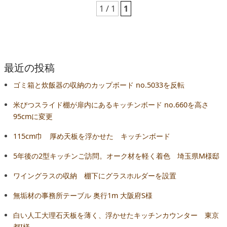
1 / 1
1
最近の投稿
ゴミ箱と炊飯器の収納のカップボード no.5033を反転
米びつスライド棚が扉内にあるキッチンボード no.660を高さ
95cmに変更
115cm巾 厚め天板を浮かせた キッチンボード
5年後の2型キッチンご訪問。オーク材を軽く着色 埼玉県M様邸
ワイングラスの収納 棚下にグラスホルダーを設置
無垢材の事務所テーブル 奥行1m 大阪府S様
白い人工大理石天板を薄く、浮かせたキッチンカウンター 東京
都I様