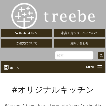
0256-64-8722
家具工房ツリーベについて
ご注文について
お問い合わせ
MENU
ホーム
オーダーテーブル
Table
#オリジナルキッチン
オーダーデスク
Desk
椅子・ソファ
Chair
Warning
: Attempt to read property "name" on bool in