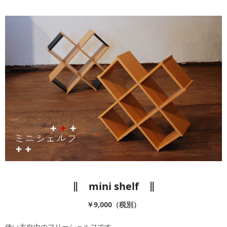
キッチン廻り家具
Kitchen
収納家具
Storage
木の小物・その他
Furniture
造り付け家具
Build-in
オーダーキッチン
Order-kitchen
∥ mini shelf ∥
￥9,000（税別）
使い方自由のフリーシェルフです。