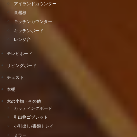
アイランドカウンター
食器棚
キッチンカウンター
キッチンボード
レンジ台
テレビボード
リビングボード
チェスト
本棚
木の小物・その他
カッティングボード
引出物ゴブレット
小引出し/書類トレイ
ミラー