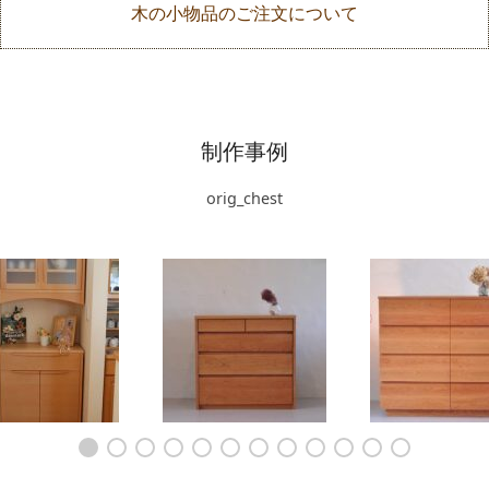
木の小物品のご注文について
制作事例
orig_chest
と吊戸棚 c5027
幅90cmのチェリーの箪
チェリーの箪笥を
笥 no.5162
ーメード製作 no.