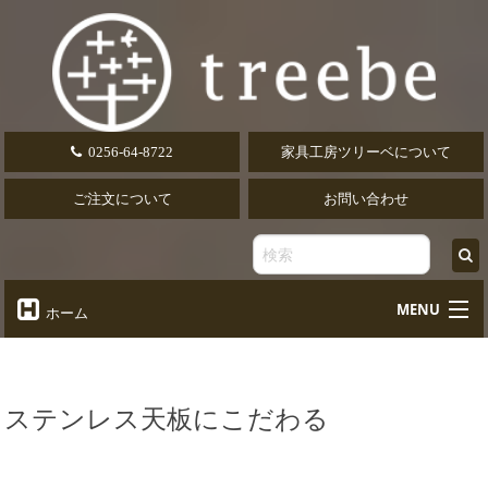
0256-64-8722
家具工房ツリーベについて
ご注文について
お問い合わせ
MENU
ホーム
オーダーテーブル
Table
オーダーデスク
ステンレス天板にこだわる
Desk
椅子・ソファ
Chair