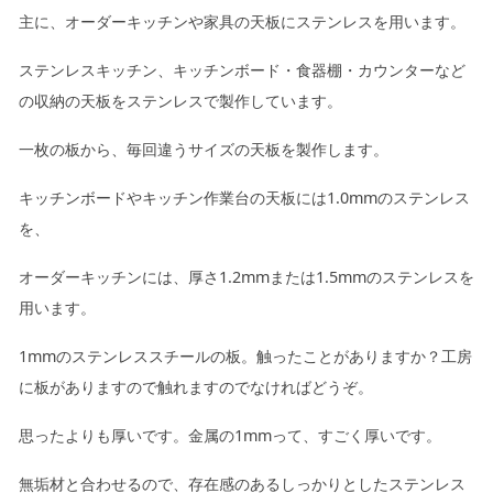
主に、オーダーキッチンや家具の天板にステンレスを用います。
キッチン廻り家具
Kitchen
ステンレスキッチン、キッチンボード・食器棚・カウンターなど
収納家具
の収納の天板をステンレスで製作しています。
Storage
木の小物・その他
一枚の板から、毎回違うサイズの天板を製作します。
Furniture
造り付け家具
キッチンボードやキッチン作業台の天板には1.0mmのステンレス
Build-in
を、
オーダーキッチン
Order-kitchen
オーダーキッチンには、厚さ1.2mmまたは1.5mmのステンレスを
用います。
1mmのステンレススチールの板。触ったことがありますか？工房
に板がありますので触れますのでなければどうぞ。
思ったよりも厚いです。金属の1mmって、すごく厚いです。
無垢材と合わせるので、存在感のあるしっかりとしたステンレス