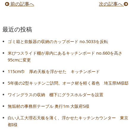
前の記事へ
次の記事へ
最近の投稿
ゴミ箱と炊飯器の収納のカップボード no.5033を反転
米びつスライド棚が扉内にあるキッチンボード no.660を高さ
95cmに変更
115cm巾 厚め天板を浮かせた キッチンボード
5年後の2型キッチンご訪問。オーク材を軽く着色 埼玉県M様邸
ワイングラスの収納 棚下にグラスホルダーを設置
無垢材の事務所テーブル 奥行1m 大阪府S様
白い人工大理石天板を薄く、浮かせたキッチンカウンター 東京
都I様