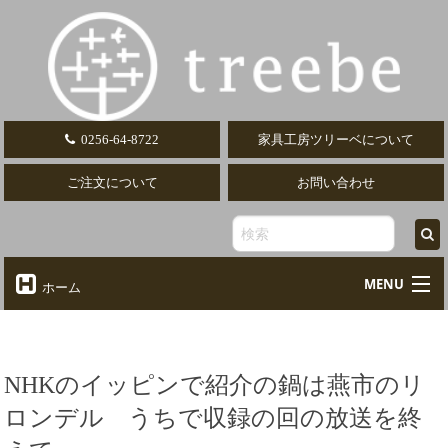
0256-64-8722
家具工房ツリーベについて
ご注文について
お問い合わせ
MENU
ホーム
オーダーテーブル
Table
オーダーデスク
NHKのイッピンで紹介の鍋は燕市のリ
Desk
ロンデル うちで収録の回の放送を終
椅子・ソファ
Chair