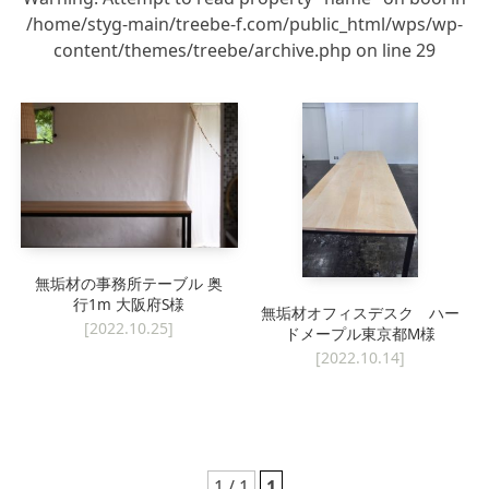
/home/styg-main/treebe-f.com/public_html/wps/wp-
キッチン廻り家具
Kitchen
content/themes/treebe/archive.php
on line
29
収納家具
Storage
木の小物・その他
Furniture
造り付け家具
Build-in
オーダーキッチン
Order-kitchen
無垢材の事務所テーブル 奥
行1m 大阪府S様
無垢材オフィスデスク ハー
[2022.10.25]
ドメープル東京都M様
[2022.10.14]
1 / 1
1