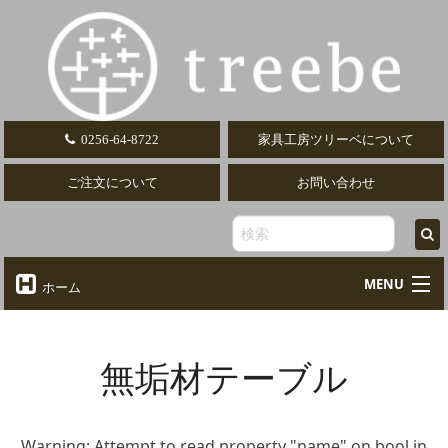
0256-64-8722
家具工房ツリーベについて
ご注文について
お問い合わせ
MENU
ホーム
オーダーテーブル
Table
無垢材テーブル
オーダーデスク
Desk
椅子・ソファ
Chair
Warning
: Attempt to read property "name" on bool in