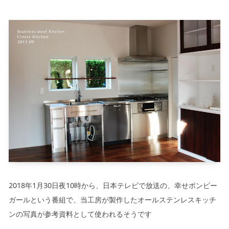
キッチン廻り家具
Kitchen
収納家具
Storage
木の小物・その他
Furniture
造り付け家具
Build-in
オーダーキッチン
Order-kitchen
2018年1月30日夜10時から、日本テレビで放送の、幸せボンビー
ガールという番組で、当工房が製作したオールステンレスキッチ
ンの写真が参考資料として使われるそうです