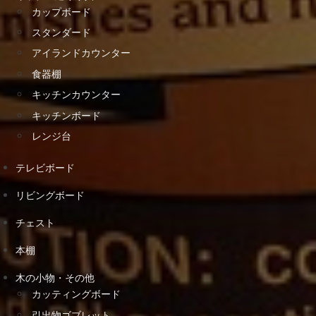
カップボード
スタンダード
アイランドカウンター
食器棚
キッチンカウンター
キッチンボード
レンジ台
テレビボード
リビングボード
チェスト
本棚
木の小物・その他
カッティングボード
引出物ゴブレット