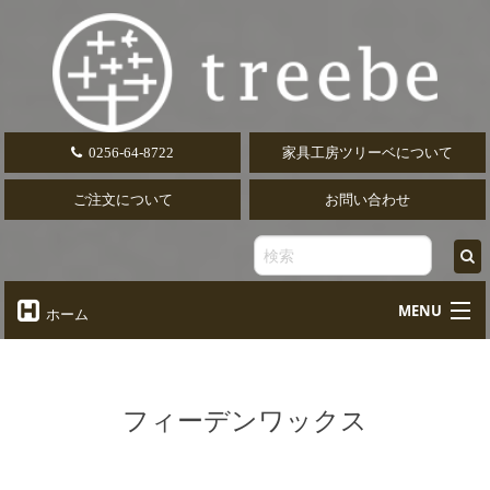
0256-64-8722
家具工房ツリーベについて
ご注文について
お問い合わせ
MENU
ホーム
オーダーテーブル
Table
オーダーデスク
フィーデンワックス
Desk
椅子・ソファ
Chair