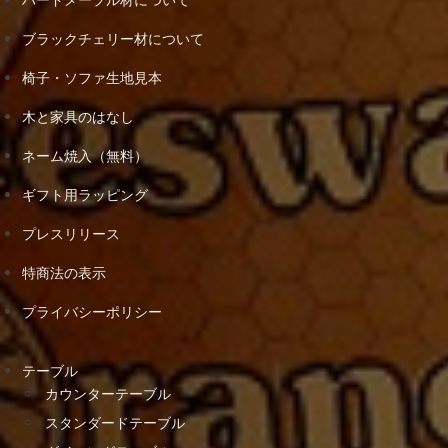
ブラックチェリー材について
椅子・ソファ生地見本
木と家具のはなし
ネーム焼入（無料）
ギフト用ラッピング
プレスリリース
特商法の表示
プライバシーポリシー
テーブル
カウンターテーブル
スタンダードテーブル