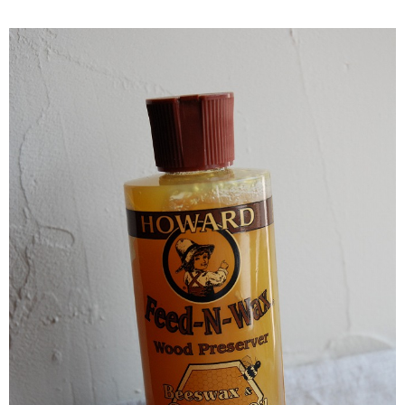
キッチン廻り家具
Kitchen
収納家具
Storage
木の小物・その他
Furniture
造り付け家具
Build-in
オーダーキッチン
Order-kitchen