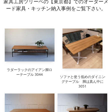
家具工房ツリーベの【東京都】でのオーダーメ
キッチン廻り家具
ード家具・キッチン納入事例をご覧下さい。
Kitchen
収納家具
Storage
木の小物・その他
Furniture
造り付け家具
Build-in
オーダーキッチン
Order-kitchen
ラダーラックのアイアン脚ロ
ーテーブル 3044
ソファと使う低めのダイニン
グテーブル 脚は真ん中に
3051