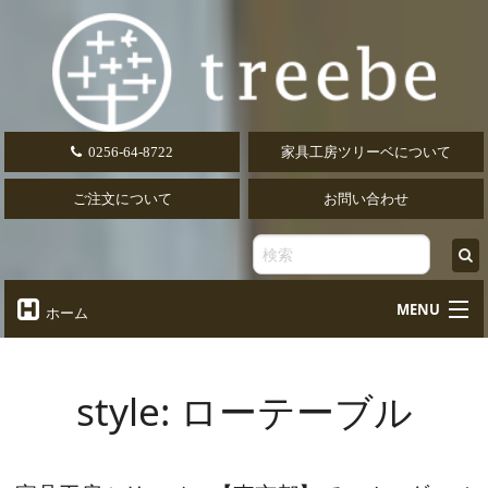
0256-64-8722
家具工房ツリーベについて
ご注文について
お問い合わせ
MENU
ホーム
オーダーテーブル
Table
style:
ローテーブル
オーダーデスク
Desk
椅子・ソファ
Chair