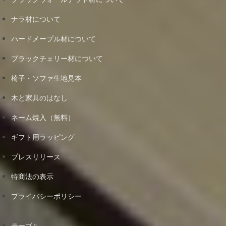
ナラ材について
ハードメープル材について
ブラックチェリー材について
椅子・ソファ生地見本
木と家具のはなし
ネーム焼入（無料）
ギフト用ラッピング
プレスリリース
特商法の表示
プライバシーポリシー
テーブル