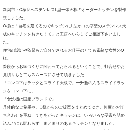
新潟市・O様邸へステンレスL型一体天板のオーダーキッチンを製作
致しました。
O様は「自宅を建てるのでキッチンにL型かコの字型のステンレス天
板のキッチンをおきたくて」と工房へいらしてご相談下さいまし
た。
住宅の設計や監督もご自分でされるお仕事のとても素敵な女性のO
様。
普段からお家づくりに関わっておられるということで、打合せやお
見積りもとてもスムーズにさせて頂きました。
「コンロ下はラックとスライド天板で。一升瓶の入るスライドラッ
クをコンロ下に」
「食洗機は国産ブランドで」
具体的なご希望や、O様からのご提案をまとめてゆき、何度かお打
ち合わせを重ね、できあがったキッチンは、いろいろな要素を詰め
込んだにも関わらず、まとまりのあるキッチンとなりました。