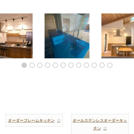
ーバー戸の似合うアイ
平屋の大空間LDKのアイ
ミーレオーブン
ンドキッチンと食器
ランドキッチンとカップ
のある料理教室
棚 5177
ボード 5166
ーキッチン 
オーダーフレームキッチン
オールステンレスオーダーキッ
チン