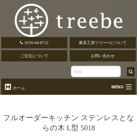
0256-64-8722
家具工房ツリーベについて
ご注文について
お問い合わせ
MENU
ホーム
オーダーテーブル
Table
オーダーデスク
フルオーダーキッチン ステンレスとな
Desk
らの木 L型 5018
椅子・ソファ
Chair