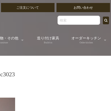
ご注文について
お問い合わせ
物・その他
造り付け家具
オーダーキッチン
urniture
Build-in
Order-kitchen
ッティングボード
無垢の木のオーダー
3023
出物ゴブレット
オールステンレスオ
出し/書類トレイ
オーダーフレームキ
ミラー