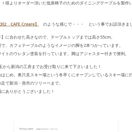
、Ｉ様よりオーダー頂いた低座椅子のためのダイニングテーブルを製作
002 CAFE Creare】
のような感じで・・・ という事でお話頂きま
子】に合わせた高さなので、テーブルトップまでは高さ55cm。
製で、カフェテーブルのようなイメージの脚を2本つかっています。
ワイトのウレタン塗装を行っています。脚はアジャスター付きで便利。
埼玉から新潟の工房までお受け取りに来て下さいました！
のはじめ。奥只見スキー場という冬早くにオープンしているスキー場に
の足で新潟・燕市のツリーベまで。
誠にありがとうございました！