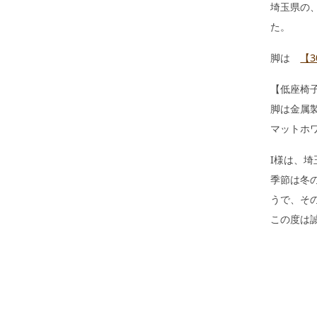
埼玉県の
た。
脚は
【3
【低座椅
脚は金属
マットホ
I様は、
季節は冬
うで、そ
この度は