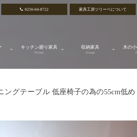
0256-64-8722
家具工房ツリーベについて
ァ
キッチン廻り家具
収納家具
木の小
Kitchen
Storage
F
ル
スタンダード
テレビボード
カ
ングテーブル 低座椅子の為の55cm低め c
アイランドカウンター
リビングボード
引
食器棚
チェスト
小引
キッチンカウンター
本棚