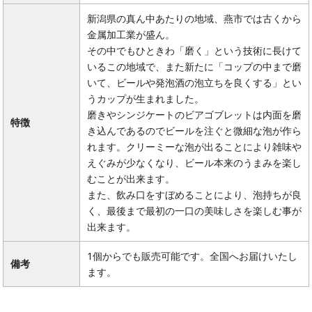
新潟県の真ん中あたりの地域、燕市では古くから
金属加工業が盛ん。
その中でもひときわ「磨く」という技術に長けて
いるこの地域で、また新たに「コップの中まで磨
いて、ビールや発泡酒の泡立ちを良くする」とい
うカップが生まれました。
磨きやシンジケートのビアゴブレットは内面を磨
特徴
き込んであるのでビールを注ぐと微細な泡が作ら
れます。クリーミーな泡が出ることにより雑味や
えぐみが少なくなり、ビール本来のうまみを楽し
むことが出来ます。
また、飲み口をすぼめることにより、泡持ちが良
く、最後まで最初の一口の美味しさを楽しむ事が
出来ます。
1個からでも販売可能です。全国へお届けいたし
備考
ます。