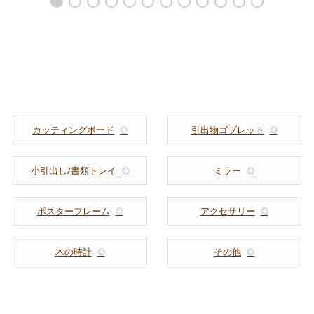
トタイプ 壁掛け 7021
ー メープル タモ ナ
ラ ブナ クルミ ポプ
ラ クリの9種の木のホ
テルのルームキーホルダ
ー 8023
カッティングボード
引出物ゴブレット
小引出し/書類トレイ
ミラー
ポスターフレーム
アクセサリー
木の時計
その他