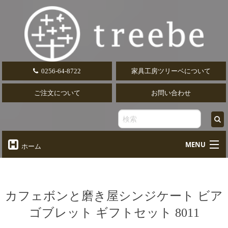
0256-64-8722
家具工房ツリーベについて
ご注文について
お問い合わせ
MENU
ホーム
オーダーテーブル
Table
オーダーデスク
カフェボンと磨き屋シンジケート ビア
Desk
ゴブレット ギフトセット 8011
椅子・ソファ
Chair