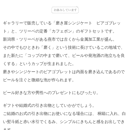
ギャラリーで販売している「磨き屋シンジケート ビアゴブレッ
ト」と、ツリーベの定番「カフェボン」のギフトセットです。
新潟県・ツリーベがある燕市では古くから金属加工業が盛ん。
その中でもひときわ「磨く」という技術に長けているこの地域で、
また新たに「コップの中まで磨いて、ビールや発泡酒の泡立ちを良
くする」というカップが生まれました。
磨きやシンジケートのビアゴブレットは内面を磨き込んであるので
ビールを注ぐと微細な泡が作られます。
ビール好きな方や男性へのプレゼントにもぴったり。
ギフトや結婚式の引き出物としていかがでしょう。
ご結婚のお式の引き出物にお使いになる場合には、 桐箱に入れ、白
い熨斗紙と赤い水引でくるみ、シンプルにきちんと感をお出しでき
ます。