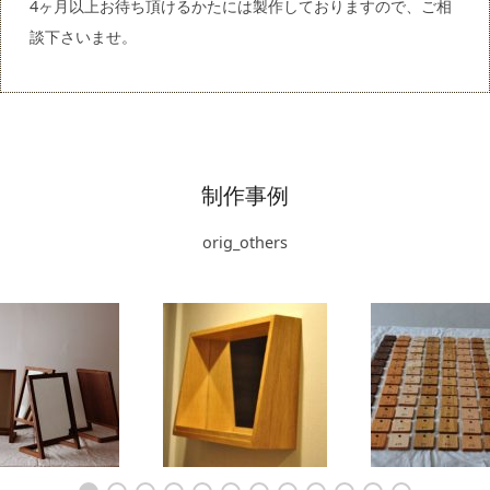
4ヶ月以上お待ち頂けるかたには製作しておりますので、ご相
談下さいませ。
制作事例
orig_others
ド手鏡
ハコミラーのナナメカッ
ウォールナット チェリ