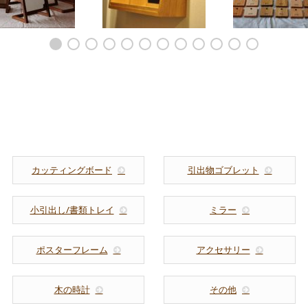
ミラーのナナメカッ
ウォールナット チェリ
CDラック 無垢
イプ 壁掛け 7021
ー メープル タモ ナ
三連 8017
ラ ブナ クルミ ポプ
ラ クリの9種の木のホ
テルのルームキーホルダ
ー 8023
カッティングボード
引出物ゴブレット
小引出し/書類トレイ
ミラー
ポスターフレーム
アクセサリー
木の時計
その他