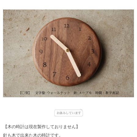
キッチン廻り家具
Kitchen
収納家具
Storage
木の小物・その他
Furniture
造り付け家具
Build-in
オーダーキッチン
Order-kitchen
【木の時計は現在製作しておりません】
針も木で出来た木の時計です。