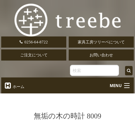
0256-64-8722
家具工房ツリーベについて
ご注文について
お問い合わせ
MENU
ホーム
オーダーテーブル
Table
オーダーデスク
無垢の木の時計 8009
Desk
椅子・ソファ
Chair