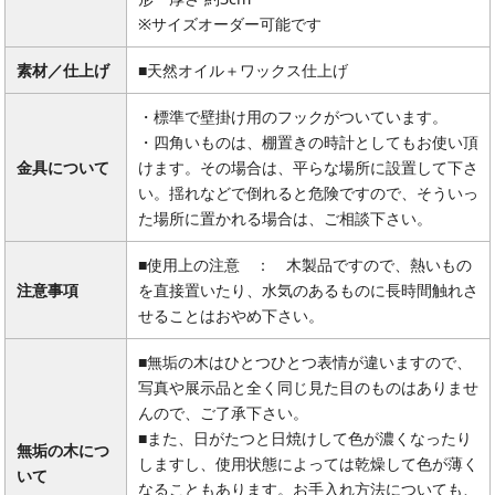
※サイズオーダー可能です
素材／仕上げ
■天然オイル＋ワックス仕上げ
・標準で壁掛け用のフックがついています。
・四角いものは、棚置きの時計としてもお使い頂
金具について
けます。その場合は、平らな場所に設置して下さ
い。揺れなどで倒れると危険ですので、そういっ
た場所に置かれる場合は、ご相談下さい。
■使用上の注意 ： 木製品ですので、熱いもの
注意事項
を直接置いたり、水気のあるものに長時間触れさ
せることはおやめ下さい。
■無垢の木はひとつひとつ表情が違いますので、
写真や展示品と全く同じ見た目のものはありませ
んので、ご了承下さい。
■また、日がたつと日焼けして色が濃くなったり
無垢の木につ
しますし、使用状態によっては乾燥して色が薄く
いて
なることもあります。お手入れ方法についても、