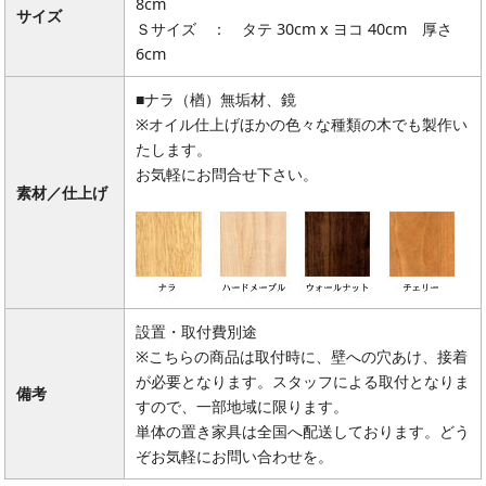
8cm
サイズ
Ｓサイズ ： タテ 30cm x ヨコ 40cm 厚さ
6cm
■ナラ（楢）無垢材、鏡
※オイル仕上げほかの色々な種類の木でも製作い
たします。
お気軽にお問合せ下さい。
素材／仕上げ
設置・取付費別途
※こちらの商品は取付時に、壁への穴あけ、接着
が必要となります。スタッフによる取付となりま
備考
すので、一部地域に限ります。
単体の置き家具は全国へ配送しております。どう
ぞお気軽にお問い合わせを。