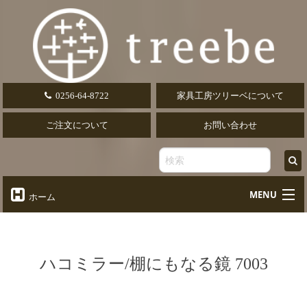
0256-64-8722
家具工房ツリーベについて
ご注文について
お問い合わせ
MENU
ホーム
オーダーテーブル
Table
オーダーデスク
ハコミラー/棚にもなる鏡 7003
Desk
椅子・ソファ
Chair