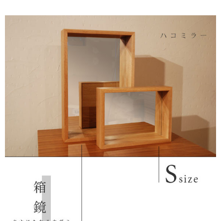
キッチン廻り家具
Kitchen
収納家具
Storage
木の小物・その他
Furniture
造り付け家具
Build-in
オーダーキッチン
Order-kitchen