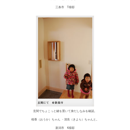
三条市 T様邸
玄関でちょこっと鍵を置いて身だしなみを確認。
桜香（おうか）ちゃん ・清良（きよら）ちゃんと。
新潟市 K様邸