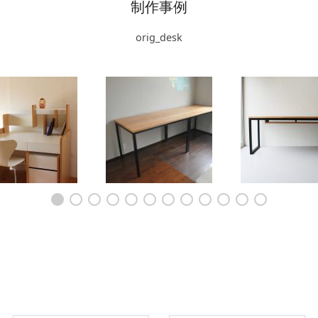
制作事例
orig_desk
/ワークデスク カ
テレワークのデスク
棚付きデスク 180
ルシリーズ 3011
2m40cmに配線ボックス
65cm ホワイト
をつけて製作 3042
材 3028