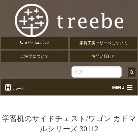
0256-64-8722
家具工房ツリーベについて
ご注文について
お問い合わせ
MENU
ホーム
オーダーテーブル
Table
オーダーデスク
学習机のサイドチェスト/ワゴン カドマ
Desk
ルシリーズ 30112
椅子・ソファ
Chair