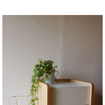
キッチン廻り家具
Kitchen
収納家具
Storage
木の小物・その他
Furniture
造り付け家具
Build-in
オーダーキッチン
Order-kitchen