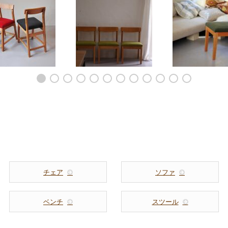
ンターチェア ハイ
ダイニングチェアをテー
シンプルなダイニ
ア ラムース生地x
ブルとセットで製作 6022
ェア 水や汚れ、
チェリー 6010
い座面 602
チェア
ソファ
ベンチ
スツール