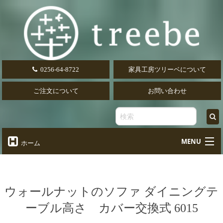
0256-64-8722
家具工房ツリーベについて
ご注文について
お問い合わせ
MENU
ホーム
オーダーテーブル
Table
オーダーデスク
ウォールナットのソファ ダイニングテ
Desk
ーブル高さ カバー交換式 6015
椅子・ソファ
Chair