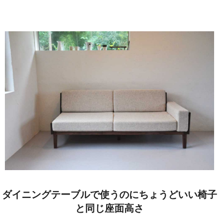
キッチン廻り家具
Kitchen
収納家具
Storage
木の小物・その他
Furniture
造り付け家具
Build-in
オーダーキッチン
Order-kitchen
ダイニングテーブルで使うのにちょうどいい椅子
と同じ座面高さ