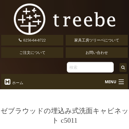
0256-64-8722
家具工房ツリーベについて
ご注文について
お問い合わせ
MENU
ホーム
オーダーテーブル
Table
オーダーデスク
ゼブラウッドの埋込み式洗面キャビネッ
Desk
ト c5011
椅子・ソファ
Chair