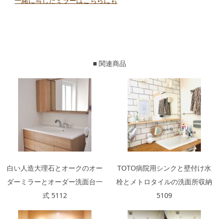
一緒に写したミラーはこちらにも
■ 関連商品
白い人造大理石とオークのオー
TOTO病院用シンクと壁付け水
ダーミラーとオーダー洗面台一
栓とメトロタイルの洗面所収納
式 5112
5109