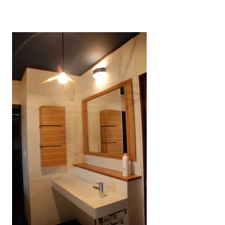
キッチン廻り家具
Kitchen
収納家具
Storage
木の小物・その他
Furniture
造り付け家具
Build-in
オーダーキッチン
Order-kitchen