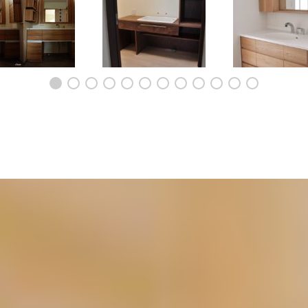
カウンターと収納キ
白い陶器のシンクとウォ
白い人造大理石と
ネットと鏡のオーダ
ールナットの洗面台 5136
のオーダーミラー
ー製作 c5041
ダー洗面台一式 5