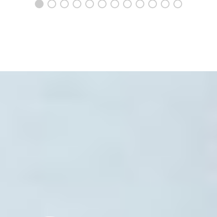
アイアン脚のオーク
造り付けのテレビ台 脚
2メートルのアイ
テレビボード 5150
なしで3.6メートル
塗装脚のテレビ
5131
5129