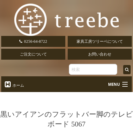
0256-64-8722
家具工房ツリーベについて
ご注文について
お問い合わせ
MENU
ホーム
オーダーテーブル
Table
オーダーデスク
黒いアイアンのフラットバー脚のテレビ
Desk
ボード 5067
椅子・ソファ
Chair