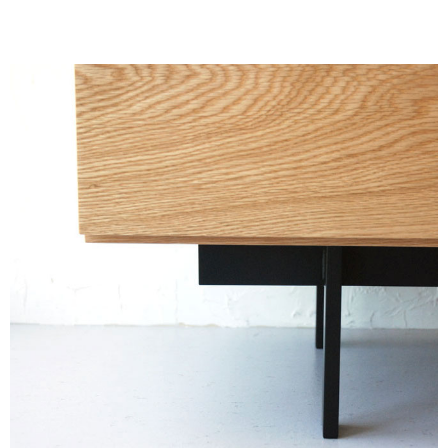
キッチン廻り家具
Kitchen
収納家具
Storage
木の小物・その他
Furniture
造り付け家具
Build-in
オーダーキッチン
Order-kitchen