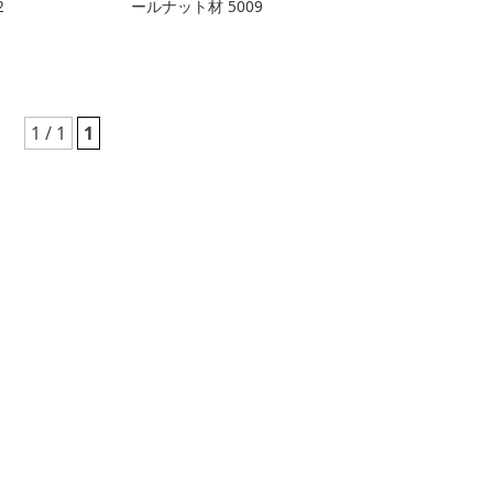
2
ールナット材 5009
1 / 1
1