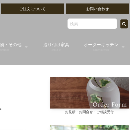
ご注文について
お問い合わせ
物・その他
造り付け家具
オーダーキッチン
urniture
Build-in
Order-kitchen
ッティングボード
無垢の木のオーダー
出物ゴブレット
オールステンレスオ
出し/書類トレイ
オーダーフレームキ
。
お見積・お問合せ・ご相談受付
ミラー