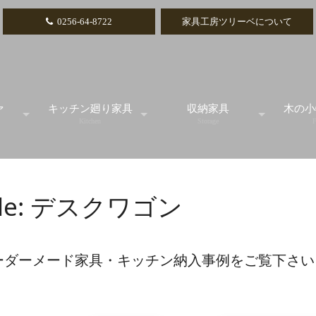
0256-64-8722
家具工房ツリーベについて
ァ
キッチン廻り家具
収納家具
木の小
Kitchen
Storage
F
ル
スタンダード
テレビボード
カ
le:
デスクワゴン
アイランドカウンター
リビングボード
引
食器棚
チェスト
小引
ーダーメード家具・キッチン納入事例をご覧下さい
キッチンカウンター
本棚