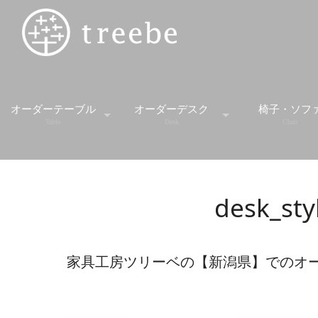
オーダーテーブル
オーダーデスク
椅子・ソフ
Table
Desk
Chair
スタンダードテーブル
デスク
スツー
desk_sty
ダイニングセット
デスクワゴン
ソファ
ダイニングテーブル
学習机
チェア
家具工房ツリーベの【新潟県】でのオ
ミーティングテーブル
ベンチ