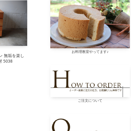
スターフレーム
クセサリー
木の時計
お料理教室やってます♪
ン 無垢を楽し
5038
その他
ご注文について