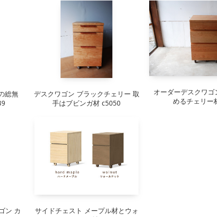
キッチンボード
ポ
レンジ台
ア
オーダーデスクワゴ
の総無
デスクワゴン ブラックチェリー 取
めるチェリー材 
9
手はブビンガ材 c5050
ゴン カ
サイドチェスト メープル材とウォ