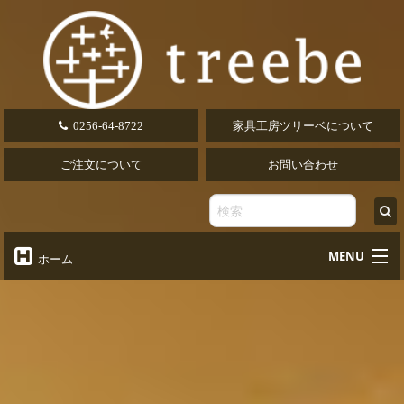
0256-64-8722
家具工房ツリーベについて
ご注文について
お問い合わせ
MENU
ホーム
オーダーテーブル
Table
オーダーデスク
Desk
椅子・ソファ
Chair