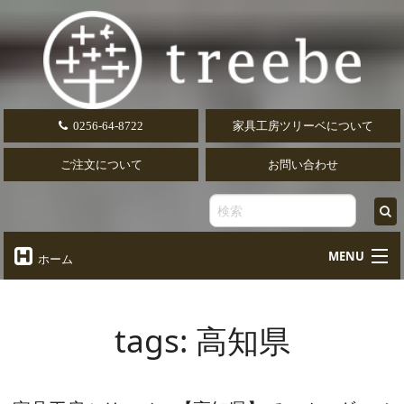
0256-64-8722
家具工房ツリーベについて
ご注文について
お問い合わせ
MENU
ホーム
オーダーテーブル
Table
tags:
高知県
オーダーデスク
Desk
椅子・ソファ
Chair