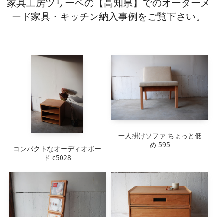
家具工房ツリーベの【高知県】でのオーダーメ
キッチン廻り家具
ード家具・キッチン納入事例をご覧下さい。
Kitchen
収納家具
Storage
木の小物・その他
Furniture
造り付け家具
Build-in
オーダーキッチン
Order-kitchen
一人掛けソファ ちょっと低
め 595
コンパクトなオーディオボー
ド c5028