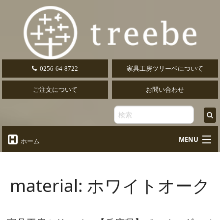
0256-64-8722
家具工房ツリーベについて
ご注文について
お問い合わせ
MENU
ホーム
オーダーテーブル
Table
material:
ホワイトオーク
オーダーデスク
Desk
椅子・ソファ
Chair