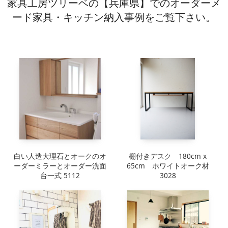
家具工房ツリーベの【兵庫県】でのオーダーメ
キッチン廻り家具
ード家具・キッチン納入事例をご覧下さい。
Kitchen
収納家具
Storage
木の小物・その他
Furniture
造り付け家具
Build-in
オーダーキッチン
Order-kitchen
白い人造大理石とオークのオ
棚付きデスク 180cm x
ーダーミラーとオーダー洗面
65cm ホワイトオーク材
台一式 5112
3028