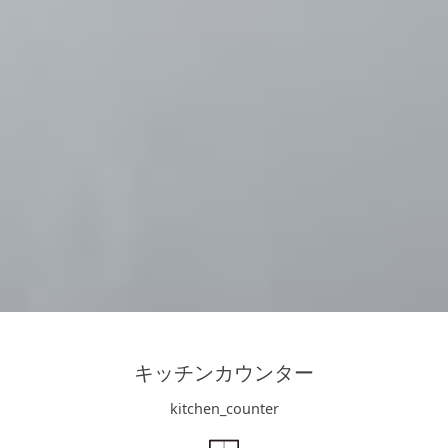
キッチン廻り家具
Kitchen
収納家具
Storage
木の小物・その他
Furniture
造り付け家具
Build-in
オーダーキッチン
Order-kitchen
キッチンカウンター
kitchen_counter