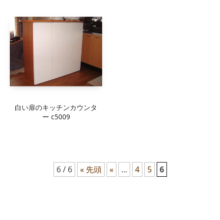
白い扉のキッチンカウンタ
ー c5009
6 / 6
« 先頭
«
...
4
5
6